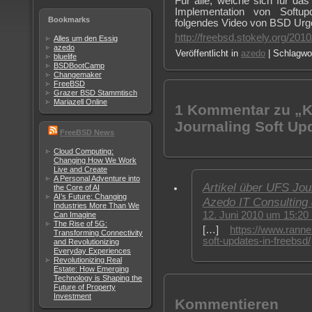
Für alle, welche sich für d
Implementation von Softupd
Bookmarks
folgendes Video von BSD Urge
http://freebsd.stokely.org/201
Alles um den Essig
azedo
Veröffentlicht in
azedo
| Schlagwo
bluelife
BSDBootCamp
Changemaker
FreeBSD
Grazer BSD Stammtisch
Mariazell Online
1 Kommentar zu „K
Journaling Soft Up
FreeBSD News
Cloud Computing:
Changing How We Work
Live and Create
A Personal Adventure into
Artikel über UFS Jou
the Core of AI
AI’s Future: Changing
Azedo IT Consulting
Industries More Than We
12. Juni 2010 um 15:20
Can Imagine
The Rise of 5G:
[…]
https://www.ranne
Transforming Connectivity
soft-updates-in-freebsd/
and Revolutionizing
Everyday Experiences
Revolutionizing Real
Estate: How Emerging
Technology is Shaping the
Future of Property
Investment
Kommentieren