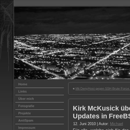
Home
«
Mit DenyHost gegen SSH Brute Force 
Links
Über mich
Fotografie
Kirk McKusick übe
Projekte
Updates in Free
AntiSpam
12. Juni 2010 | Autor:
Michael
Impressum